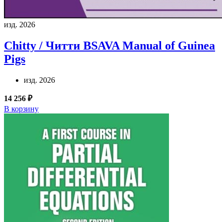
изд. 2026
Chitty / Читти
BSAVA Manual of Guinea
Pigs
изд. 2026
14 256 ₽
В корзину