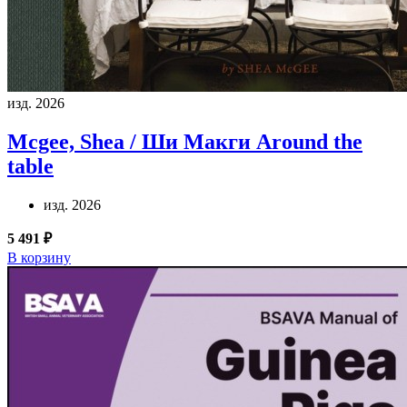
изд. 2026
Mcgee, Shea / Ши Макги
Around the
table
изд. 2026
5 491 ₽
В корзину