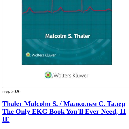
изд. 2026
Thaler Malcolm S. / Малкольм С. Талер
The Only EKG Book You'll Ever Need, 11
IE