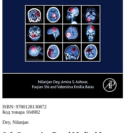
ISBN: 9780128130872
Код товара 104982
Dey, Nilanjan