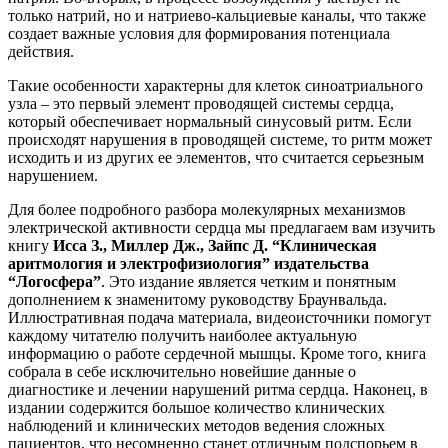
только натрий, но и натриево-кальциевые каналы, что также
создает важные условия для формирования потенциала
действия.
Такие особенности характерны для клеток синоатриального
узла – это первый элемент проводящей системы сердца,
который обеспечивает нормальный синусовый ритм. Если
происходят нарушения в проводящей системе, то ритм может
исходить и из других ее элементов, что считается серьезным
нарушением.
Для более подробного разбора молекулярных механизмов
электрической активности сердца мы предлагаем вам изучить
книгу
Исса З., Миллер Дж., Зайпс Д. “Клиническая
аритмология и электрофизиология” издательства
“Логосфера”
. Это издание является четким и понятным
дополнением к знаменитому руководству Браунвальда.
Иллюстративная подача материала, видеоисточники помогут
каждому читателю получить наиболее актуальную
информацию о работе сердечной мышцы. Кроме того, книга
собрала в себе исключительно новейшие данные о
диагностике и лечении нарушений ритма сердца. Наконец, в
издании содержится большое количество клинических
наблюдений и клинических методов ведения сложных
пациентов, что несомненно станет отличным подспорьем в