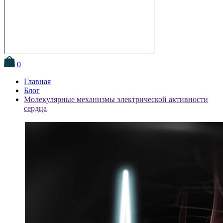
0
Главная
Блог
Молекулярные механизмы электрической активности
сердца