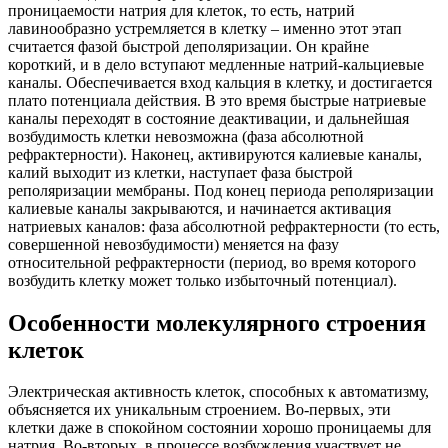
проницаемости натрия для клеток, то есть, натрий
лавинообразно устремляется в клетку – именно этот этап
считается фазой быстрой деполяризации. Он крайне
короткий, и в дело вступают медленные натрий-кальциевые
каналы. Обеспечивается вход кальция в клетку, и достигается
плато потенциала действия. В это время быстрые натриевые
каналы переходят в состояние деактивации, и дальнейшая
возбудимость клетки невозможна (фаза абсолютной
рефрактерности). Наконец, активируются калиевые каналы,
калий выходит из клетки, наступает фаза быстрой
реполяризации мембраны. Под конец периода реполяризации
калиевые каналы закрываются, и начинается активация
натриевых каналов: фаза абсолютной рефрактерности (то есть,
совершенной невозбудимости) меняется на фазу
относительной рефрактерности (период, во время которого
возбудить клетку может только избыточный потенциал).
Особенности молекулярного строения
клеток
Электрическая активность клеток, способных к автоматизму,
объясняется их уникальным строением. Во-первых, эти
клетки даже в спокойном состоянии хорошо проницаемы для
натрия. Во-вторых, в процессе возбуждения участвует не