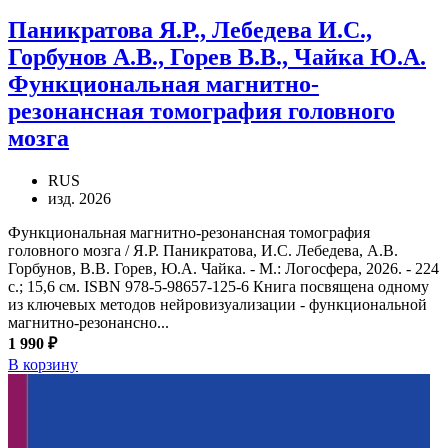
Паникратова Я.Р., Лебедева И.С.,
Горбунов А.В., Горев В.В., Чайка Ю.А.
Функциональная магнитно-
резонансная томография головного
мозга
RUS
изд. 2026
Функциональная магнитно-резонансная томография
головного мозга / Я.Р. Паникратова, И.С. Лебедева, А.В.
Горбунов, В.В. Горев, Ю.А. Чайка. - М.: Логосфера, 2026. - 224
с.; 15,6 см. ISBN 978-5-98657-125-6 Книга посвящена одному
из ключевых методов нейровизуализации - функциональной
магнитно-резонансно...
1 990 ₽
В корзину