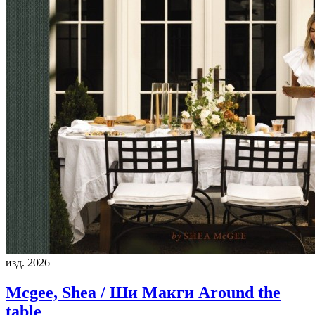
изд. 2026
Mcgee, Shea / Ши Макги
Around the
table