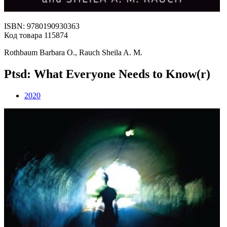
ISBN: 9780190930363
Код товара 115874
Rothbaum Barbara O., Rauch Sheila A. M.
Ptsd: What Everyone Needs to Know(r)
2020