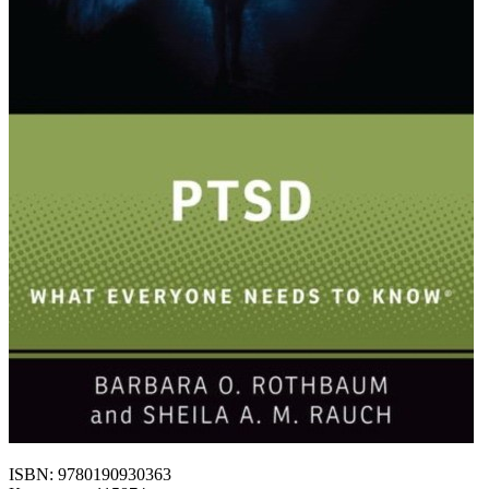
ISBN: 9780190930363