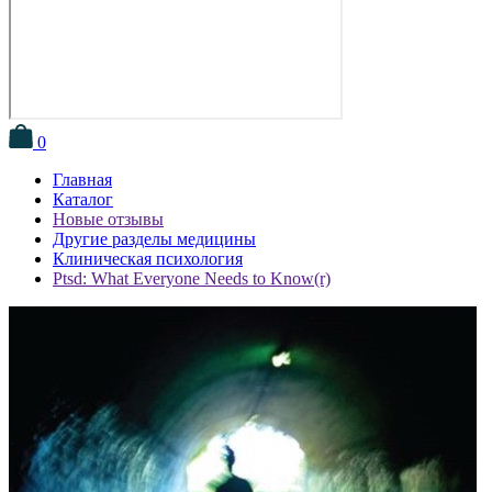
0
Главная
Каталог
Новые отзывы
Другие разделы медицины
Клиническая психология
Ptsd: What Everyone Needs to Know(r)