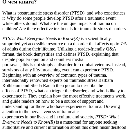
О чём книга?
What is posttraumatic stress disorder (PTSD), and who experiences
it' Why do some people develop PTSD after a traumatic event,
while others do not' What are the unique impacts of trauma on
children' Are there effective treatments for traumatic stress disorders'
PTSD: What Everyone Needs to Know(R)
is a scientifically-
supported yet accessible resource on a disorder that affects up to 7%
of adults during their lifetime. Utilizing a reader-friendly Q&A
format, the book demystifies and defines PTSD, explaining that,
despite popular opinion and countless media
portrayals, this is not simply a disorder for combat veterans. Instead,
survivors of any life-threatening event can experience PTSD.
Beginning with an overview of common types of trauma,
internationally-renowned experts on traumatic stress Barbara
Rothbaum and Sheila Rauch then go on to describe the
effects of PTSD, what can trigger the disorder, and who is likely to
experience it. They explain how the most effective treatments work,
and guide readers on how to be a source of support and
understanding for those who have experienced trauma. Drawing
attention to the pervasiveness of traumatic
experiences in our lives and in culture and society,
PTSD: What
Everyone Needs to Know(R)
is a must-read for anyone seeking
authoritative and current information about this often misunderstood