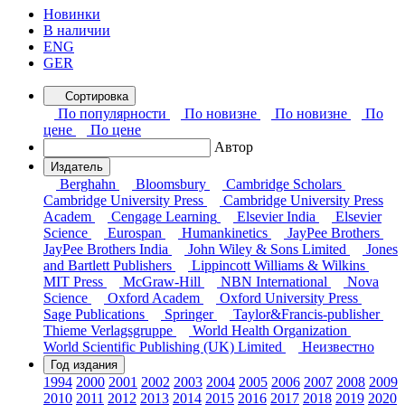
Новинки
В наличии
ENG
GER
Сортировка
По популярности
По новизне
По новизне
По
цене
По цене
Автор
Издатель
Berghahn
Bloomsbury
Cambridge Scholars
Cambridge University Press
Cambridge University Press
Academ
Cengage Learning
Elsevier India
Elsevier
Science
Eurospan
Humankinetics
JayPee Brothers
JayPee Brothers India
John Wiley & Sons Limited
Jones
and Bartlett Publishers
Lippincott Williams & Wilkins
MIT Press
McGraw-Hill
NBN International
Nova
Science
Oxford Academ
Oxford University Press
Sage Publications
Springer
Taylor&Francis-publisher
Thieme Verlagsgruppe
World Health Organization
World Scientific Publishing (UK) Limited
Неизвестно
Год издания
1994
2000
2001
2002
2003
2004
2005
2006
2007
2008
2009
2010
2011
2012
2013
2014
2015
2016
2017
2018
2019
2020