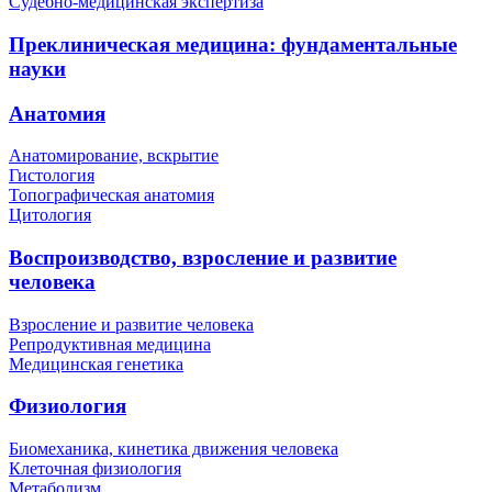
Судебно-медицинская экспертиза
Преклиническая медицина: фундаментальные
науки
Анатомия
Анатомирование, вскрытие
Гистология
Топографическая анатомия
Цитология
Воспроизводство, взросление и развитие
человека
Взросление и развитие человека
Репродуктивная медицина
Медицинская генетика
Физиология
Биомеханика, кинетика движения человека
Клеточная физиология
Метаболизм