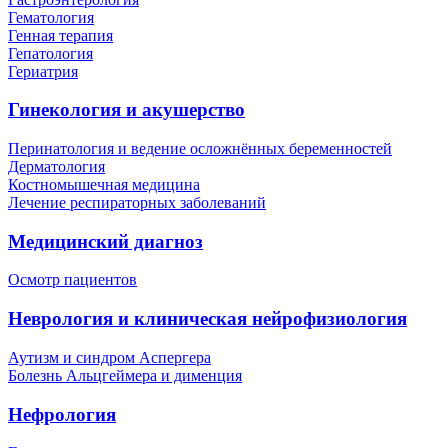
Гематология
Генная терапия
Гепатология
Гериатрия
Гинекология и акушерство
Перинатология и ведение осложнённых беременностей
Дерматология
Костномышечная медицина
Лечение респираторных заболеваний
Медицинский диагноз
Осмотр пациентов
Неврология и клиническая нейрофизиология
Аутизм и синдром Аспергера
Болезнь Альцгеймера и дименция
Нефрология