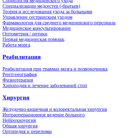
Социология медицинского ухода
Специализации медсестер (-братьев)
Теория и исследования ухода за больными
Управление сестринским уходом
Фармакология для среднего медицинского персонала
Медицинское консультирование
Оптометрия / оптики
Первая медицинская помощь
Работа морга
Реабилитация
Реабилитация при травмах мозга и позвоночника
Рентгенография
Физиотерапия
Хироподия и лечение заболеваний стоп
Хирургия
Желудочно-кишечная и колоректальная хирургия
Интраоперационное ведение больного
Нейрохирургия
Общая хирургия
Ортопедия и переломы