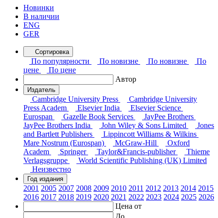
Новинки
В наличии
ENG
GER
Сортировка
По популярности
По новизне
По новизне
По
цене
По цене
Автор
Издатель
Cambridge University Press
Cambridge University
Press Academ
Elsevier India
Elsevier Science
Eurospan
Gazelle Book Services
JayPee Brothers
JayPee Brothers India
John Wiley & Sons Limited
Jones
and Bartlett Publishers
Lippincott Williams & Wilkins
Mare Nostrum (Eurospan)
McGraw-Hill
Oxford
Academ
Springer
Taylor&Francis-publisher
Thieme
Verlagsgruppe
World Scientific Publishing (UK) Limited
Неизвестно
Год издания
2001
2005
2007
2008
2009
2010
2011
2012
2013
2014
2015
2016
2017
2018
2019
2020
2021
2022
2023
2024
2025
2026
Цена от
До