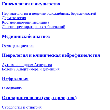
Гинекология и акушерство
Перинатология и ведение осложнённых беременностей
Дерматология
Костномышечная медицина
Лечение респираторных заболеваний
Медицинский диагноз
Осмотр пациентов
Неврология и клиническая нейрофизиология
Аутизм и синдром Аспергера
Болезнь Альцгеймера и дименция
Нефрология
Гемодиализ
Отоларингология (ухо, горло, нос)
Сурдология и отиатрия