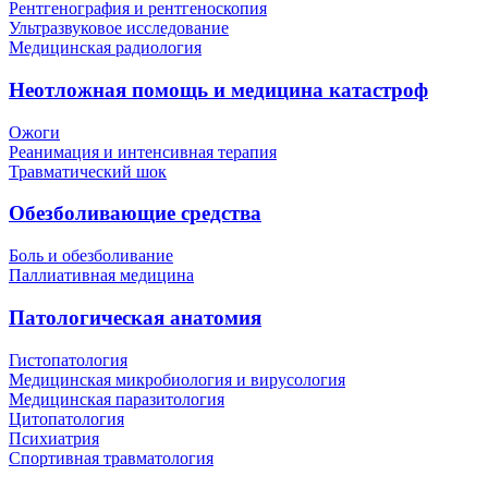
Рентгенография и рентгеноскопия
Ультразвуковое исследование
Медицинская радиология
Неотложная помощь и медицина катастроф
Ожоги
Реанимация и интенсивная терапия
Травматический шок
Обезболивающие средства
Боль и обезболивание
Паллиативная медицина
Патологическая анатомия
Гистопатология
Медицинская микробиология и вирусология
Медицинская паразитология
Цитопатология
Психиатрия
Спортивная травматология